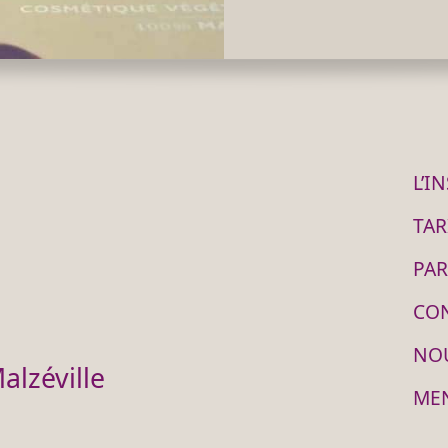
L’I
TAR
PAR
CO
NO
alzéville
ME